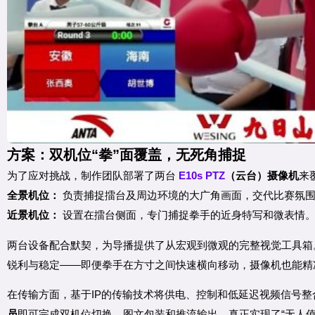
方案：双机位“拳”面覆盖，无死角捕捉
为了应对挑战，制作团队部署了两台
E10s PTZ
（云台）摄像机
来
全景机位：
负责捕捉擂台及周边环境的大广角画面，交代比赛氛
近景机位：
设置在擂台侧面，专门捕捉拳手的近身特写和微表情
两台设备配合默契，为导播提供了从宏观到微观的完整视觉工具箱。
锐利与稳定——即便拳手在方寸之间快速横向移动，摄像机也能精
在传输方面，基于IP的传输技术将供电、控制和低延迟视频信号整
员
即可完成双机位切换、图文包装和推流输出，真正实现了“无人值