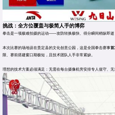
挑战：全方位覆盖与极简人手的博弈
拳击是一项极难拍摄的运动——攻防转换极快、得分瞬间稍纵即逝
本次比赛的场地设在贵定县的文化创意公园，这是全国拳击赛事
首
限、赛前搭建窗口期极短，且技术团队人手非常紧缺。
理想的技术方案必须满足：无需在每台摄像机旁安排专人值守、无