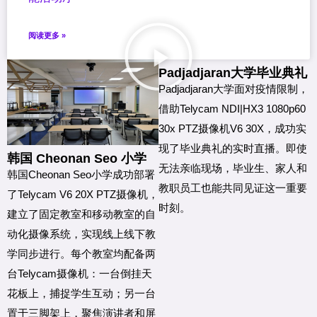
阅读更多 »
Padjadjaran大学毕业典礼
Padjadjaran
大学面对疫情限制，
借助Telycam NDI|HX3 1080p60
30x PTZ摄像机V6 30X，成功实
现了毕业典礼的实时直播。即使
韩国 Cheonan Seo 小学
无法亲临现场，毕业生、家人和
韩国
Cheonan Seo
小学成功部署
教职员工也能共同见证这一重要
了Telycam V6 20X PTZ摄像机，
时刻。
建立了固定教室和移动教室的自
动化摄像系统，实现线上线下教
学同步进行。每个教室均配备两
台Telycam摄像机：一台倒挂天
花板上，捕捉学生互动；另一台
置于三脚架上，聚焦演讲者和屏