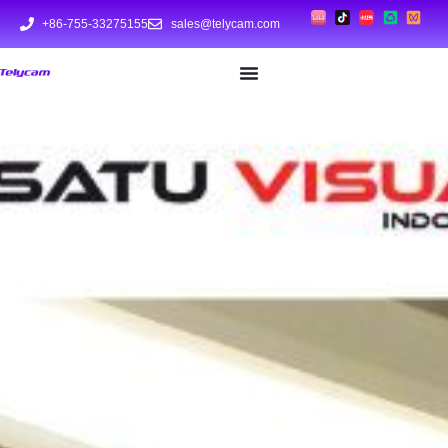
+86-755-33275155
sales@telycam.com